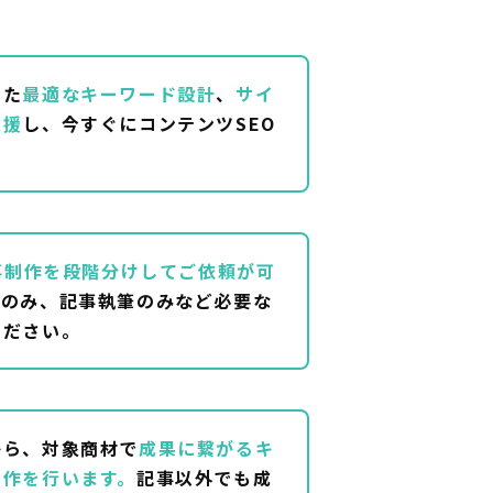
せた
最適なキーワード設計
、
サイ
支援
し、今すぐにコンテンツSEO
。
事制作を段階分けしてご依頼が可
成のみ、記事執筆のみなど必要な
ください。
から、対象商材で
成果に繋がるキ
制作を行います。
記事以外でも成