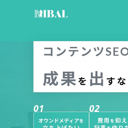
コンテンツ
SE
成果
出
を
すな
01
02
費用
抑え
オウンドメディア
を
を
立ち上げたい
記事
作り