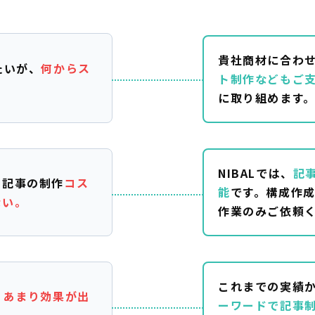
貴社商材に合わ
たいが、
何からス
ト制作などもご
。
に取り組めます
NIBALでは、
記
、記事の制作
コス
能
です。構成作
ない。
作業のみご依頼
これまでの実績
、
あまり効果が出
ーワードで記事