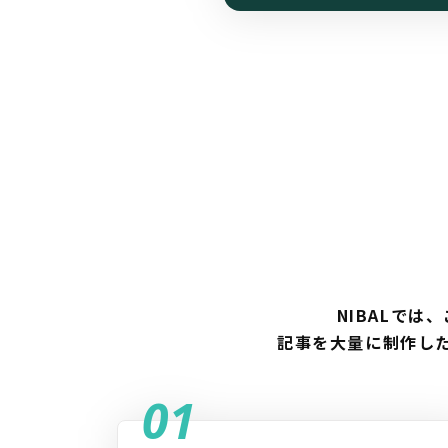
NIBALで
記事を大量に制作し
01