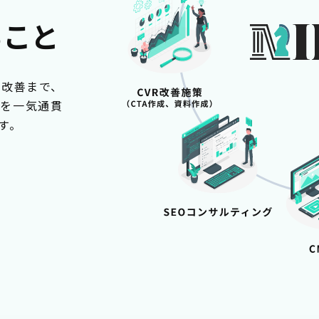
ること
R改善まで、
とを一気通貫
す。