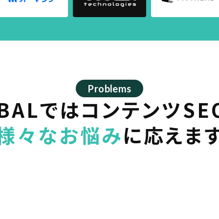
Problems
IBALでは
コンテンツSE
様々なお悩み
に
応えま