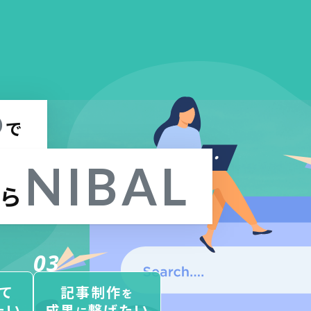
O
で
NIBAL
ら
03
て
記事制作
を
たい
成果
繋げたい